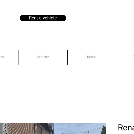
Rent a vehicle
ces
Vehicles
Rental
Rena