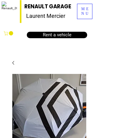
RENAULT GARAGE
ME
NU
Laurent Mercier
Rent a vehicle