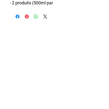
- 2 produits (500ml par
bouteille) de grande qualité
- Un chiffon adapté