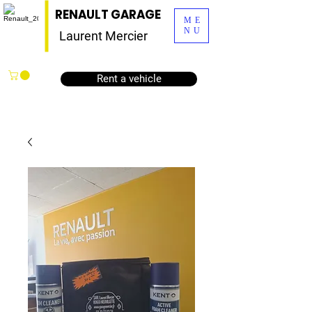
RENAULT GARAGE
ME
NU
Laurent Mercier
Rent a vehicle