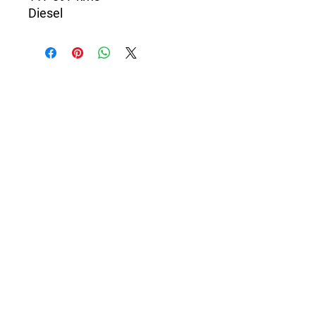
Diesel
Boîte automatique
Commandes au volant
Vitres électriques
Radar de recul
Bluetooth
Jantes alu
GPS
...
Manques des boutons de
l'autoradio.
Avec ct ok, vendu dans l'état.
Visible au garage