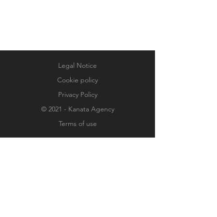
etc.....................
AGENCE RENAULT
NEUVILLETTE
SARL LAURENT MERCIER
Legal Notice
Cookie policy
Privacy Policy
© 2021 - Kanata Agency
Terms of use