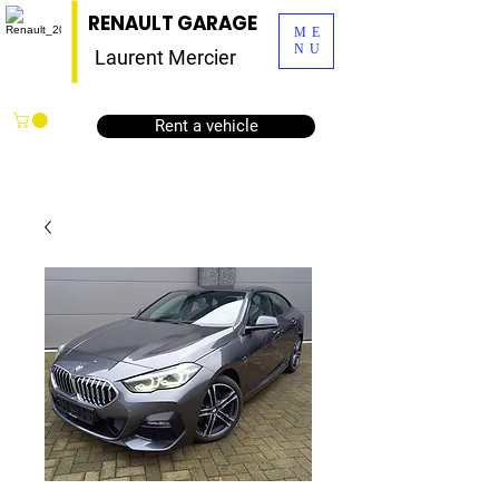
RENAULT GARAGE
ME
NU
Laurent Mercier
Rent a vehicle